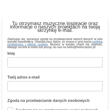
Tu otrzymasz muzyczne inspiracje oraz
informacje o naszych projektach na twoją
skrzynkę e-mail.
Zapisując się, wyrażasz zgodę na przetwarzanie swoich danych w celu
wysyłki newslettera. Oświadczasz także, że znana ci jest nasza
polityka
prywatności i plików cookies
. Możesz w każdej chwili się wypisać,
klikając na link w mailu lub pisząc do nas na hello@helloclassic.pl.
Imię
Twój adres e-mail
Zgoda na przetwarzanie danych osobowych